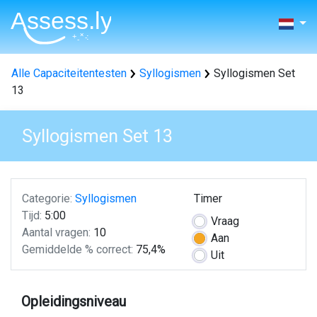
Alle Capaciteitentesten
Syllogismen
Syllogismen Set
13
Syllogismen Set 13
Categorie:
Syllogismen
Timer
Tijd:
5:00
Vraag
Aantal vragen:
10
Aan
Gemiddelde % correct:
75,4%
Uit
Opleidingsniveau