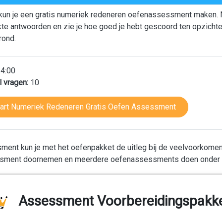
kun je een gratis numeriek redeneren oefenassessment maken. Na
rkte antwoorden en zie je hoe goed je hebt gescoord ten opzich
rond.
4:00
l vragen:
10
tart Numeriek Redeneren Gratis Oefen Assessment
sment kun je met het oefenpakket de uitleg bij de veelvoorkome
sment doornemen en meerdere oefenassessments doen onder t
Assessment Voorbereidingspakk