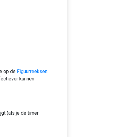
je op de
Figuurreeksen
fectiever kunnen
gt (als je de timer