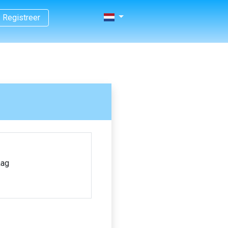
Registreer
aag