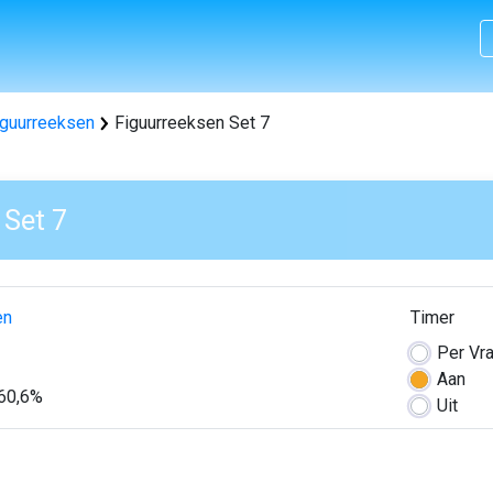
iguurreeksen
Figuurreeksen Set 7
 Set 7
en
Timer
Per
Vr
Aan
60,6%
Uit