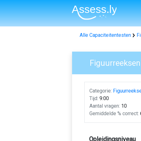
Alle Capaciteitentesten
F
Figuurreeksen
Categorie:
Figuurreeks
Tijd:
9:00
Aantal vragen:
10
Gemiddelde % correct:
Opleidingsniveau