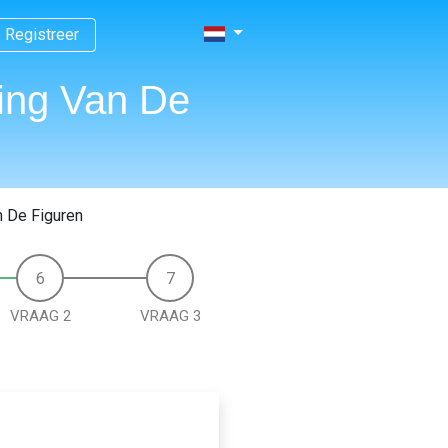
Registreer
sing Van De
n De Figuren
VRAAG 2
VRAAG 3