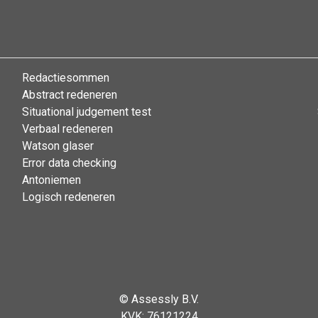
Redactiesommen
Abstract redeneren
Situational judgement test
Verbaal redeneren
Watson glaser
Error data checking
Antoniemen
Logisch redeneren
©
Assessly B.V.
KVK: 76121224