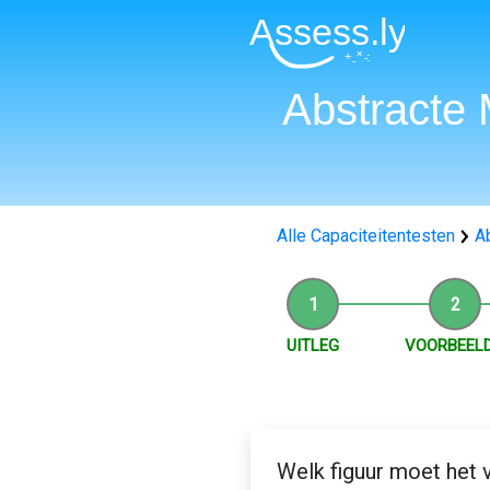
Abstracte 
Alle Capaciteitentesten
A
UITLEG
VOORBEELD
Welk figuur moet het 