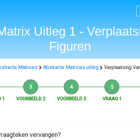
Matrix Uitleg 1 - Verplaat
Figuren
bstracte Matrices
Abstracte Matrices uitleg
Verplaatsing Va
 1
VOORBEELD 2
VOORBEELD 3
VRAAG 1
vraagteken vervangen?